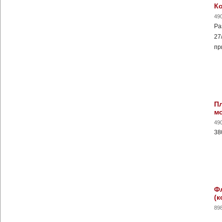
Ко
49
Ра
27
пр
П
м
49
38
Фл
(к
89