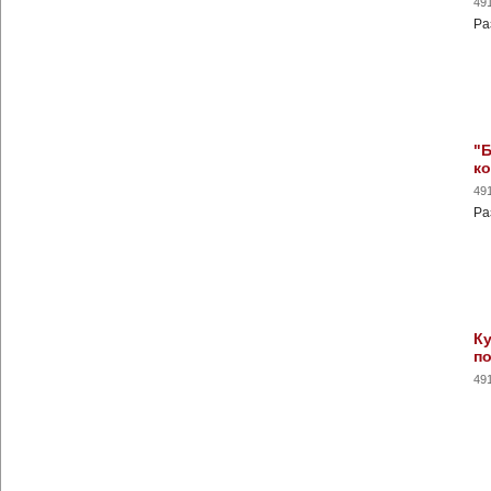
49
Ра
"Б
к
49
Ра
Ку
п
49