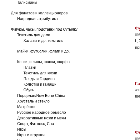
Талисманы
Для фанатов и коллекционеров
Наградная атрибутика
Фу
Фигуры, часы, подставки под бутылку
Текстиль для дома
89
Халаты и др. текстиль
L,
пр
Майки, футболки, флаги и др.
Кепки, шляпы, шапки, шарфы
Платки
Текстиль для кухни
Пледы и Гардины
Га
Колготки и гамаши
Обувь
49
Порцелан/New Bone China
ше
Хрусталь и стекло
Матрёшки
Русское народное ремесло
Декоративные ножи и мечи
Спорт, Фитнесс, Спа
Игры
Фл
Игры и игрушки
89