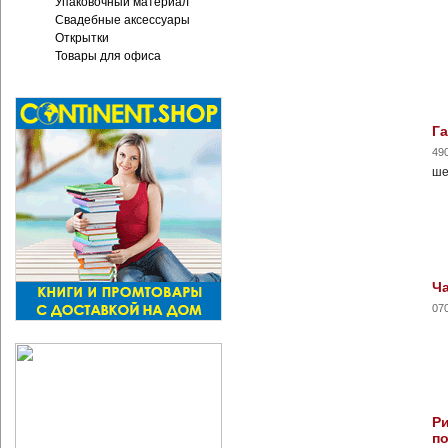
Упаковочный материал
Свадебные аксессуары
Открытки
Товары для офиса
Га
49
ше
Ча
07
Ри
п