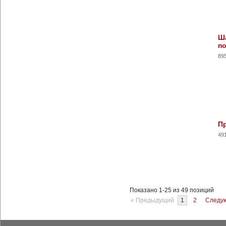
Ша
п
89
Пр
49
Показано 1-25 из 49 позиций
« Предыдущий
1
2
Следу