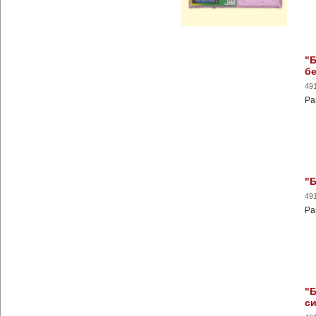
"Б
б
49
Ра
"Б
49
Ра
"Б
с