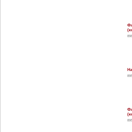
Фл
(к
89
На
89
Фл
(к
89