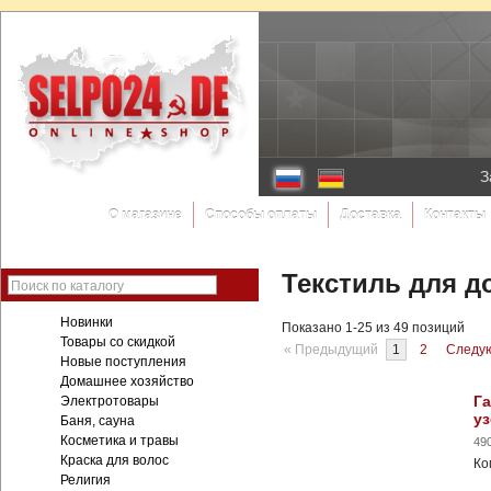
З
О магазине
Способы оплаты
Доставка
Контакты
Текстиль для д
Поиск по каталогу
Новинки
Показано 1-25 из 49 позиций
Товары со скидкой
« Предыдущий
1
2
Следу
Новые поступления
Домашнее хозяйство
Га
Электротовары
уз
Баня, сауна
Косметика и травы
49
Краска для волос
Ко
Религия