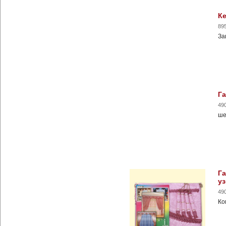
Ке
89
За
Га
49
ше
Га
уз
49
Ко