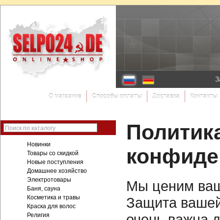
З
О магазине
Способы оплаты
Доставка
Контакты
Политик
Поиск по каталогу
Новинки
конфиде
Товары со скидкой
Новые поступления
Домашнее хозяйство
Электротовары
Мы ценим ваш
Баня, сауна
Косметика и травы
Защита ваше
Краска для волос
очень важна 
Религия