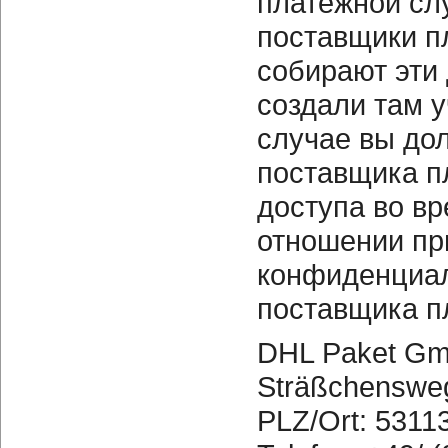
платежной с
поставщики п
собирают эти 
создали там 
случае вы до
поставщика п
доступа во в
отношении пр
конфиденциал
поставщика п
DHL Paket G
Sträßchenswe
PLZ/Ort: 5311