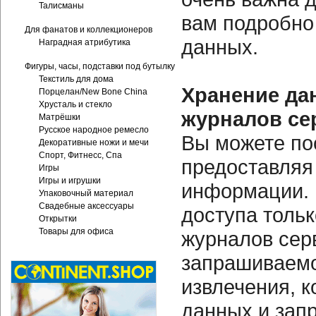
Талисманы
вам подробно
Для фанатов и коллекционеров
данных.
Наградная атрибутика
Фигуры, часы, подставки под бутылку
Текстиль для дома
Хранение да
Порцелан/New Bone China
Хрусталь и стекло
журналов се
Матрёшки
Русское народное ремесло
Вы можете по
Декоративные ножи и мечи
Спорт, Фитнесс, Спа
предоставляя
Игры
Игры и игрушки
информации.
Упаковочный материал
Свадебные аксессуары
доступа толь
Открытки
Товары для офиса
журналов серв
запрашиваемо
извлечения, 
данных и зап