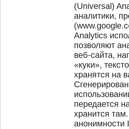
(Universal) An
аналитики, пр
(www.google.
Analytics исп
позволяют ан
веб-сайта, н
«куки», текс
хранятся на 
Сгенерирован
использовани
передается н
хранится там
анонимности I