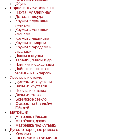
Обувь
Порцелан/New Bone China
Пахта Гул Оригинал
Детская посуда
Кружки с мужскими
именами
Кружки с женскими
именами
Кружки с надписью
Кружки с юмором
Кружки с городами и
странами
Чашки и кружки
Тарелки, пиалы и др.
Чайники и сахарницы
Чайные и столовые
сервизы на 6 персон
Хрусталь и стекло
Фужеры из хрусталя
Вазы из хрусталя
Посуда из стекла
Вазы из стекла
Богемское стекло
Фужеры на Свадьбу/
Юбилей
Матрёшки
Матрёшка Россия
Матрёшка, другое
Матрёшка под бутылку
Русское народное ремесло
Хохлома
Шкатулки и Картинки из