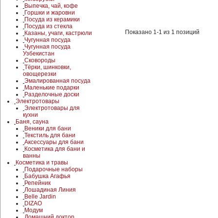
Выпечка, чай, кофе
Горшки и жаровни
Посуда из керамики
Посуда из стекла
Показано 1-1 из 1 позиций
Казаны, учаги, кастрюли
Чугунная посуда
Чугунная посуда
Узбекистан
Сковороды
Тёрки, шинковки,
овощерезки
Эмалированная посуда
Маленькие подарки
Разделочные доски
Электротовары
Электротовары для
кухни
Баня, сауна
Веники для бани
Текстиль для бани
Аксессуары для бани
Косметика для бани и
ванны
Косметика и травы
Подарочные наборы
Бабушка Агафья
Репейник
Лошадиная Линия
Belle Jardin
DIZAO
Модум
Домашний доктор