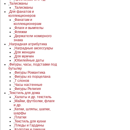
Талисманы
Талисманы
Для фанатов и
коллекционеров
Фанатам и
коллекционерам
Флаги и вымпелы
Фляжки
Держатели номерного
знака
Наградная атрибутика
Наградные аксессуары
Для женщин
Для мужчин
Юбилейные даты
Фигуры, часы, подставки под
бутылку
Фигуры Романтика
Фигуры из порцелана
7 слонов
Часы настенные
Фигуры Религия
Текстиль для дома
Халаты и др. текстиль
Майки, футболки, флаги
и др.
Кепки, шляпы, шапки,
шарфы
Платки
Текстиль для кухни
Пледы и Гардины
Колготки и гамаши