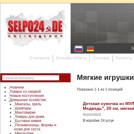
З
О магазине
Способы оплаты
Доставка
Контакты
Мягкие игрушки
Поиск по каталогу
Новинки
Показано 1-1 из 1 позиций
Товары со скидкой
Новые поступления
Домашнее хозяйство
Детская сумочка из МУ
Мангалы, гриль
Медведь", 20 см, мягка
Шампуры
Мантоварки
4918104529
Товары для дома
В коробке 24 штук
Бытовая химия
Пельменницы, формы и
ножи для теста
Мясорубки