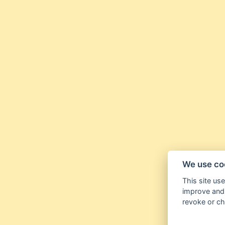
We use co
This site us
improve and 
revoke or ch