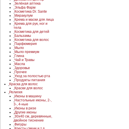
Зелёная аптека
Эльфа Фарм
Косметика Dr. Sante
Миракулум
Крема и маски для лица
Крема для рук, ног и
тела
Косметика для детей
Бальзамы
Косметика для волос
Парфюмерия
Мыло
Мыло премиум
Глина
Чай и Травы
Масла
Здоровье
Прочее
Уход за полостью рта
Продукты питания
Краска для волос
Краски для волос
Религия
Иконы в машину
Настольные иконы, 2-,
3-, 4-ные
Иконы в ризе
Другие иконы
30x40 см, деревянные,
двойное тиснение
Фигуры
Кресты,свечи и т.д.