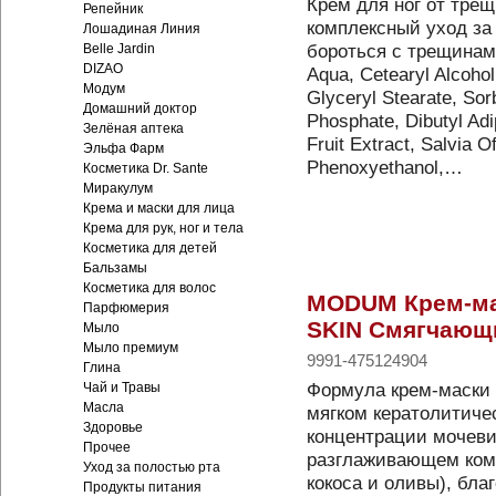
Крем для ног от тре
Репейник
комплексный уход за
Лошадиная Линия
бороться с трещинам
Belle Jardin
DIZAO
Aqua, Cetearyl Alcohol
Модум
Glyceryl Stearate, Sor
Домашний доктор
Phosphate, Dibutyl Ad
Зелёная аптека
Fruit Extract, Salvia Of
Эльфа Фарм
Phenoxyethanol,…
Косметика Dr. Sante
Миракулум
Крема и маски для лица
Крема для рук, ног и тела
Косметика для детей
Бальзамы
Косметика для волос
MODUM Крем-ма
Парфюмерия
SKIN Смягчающи
Мыло
Мыло премиум
9991-475124904
Глина
Формула крем-маски 
Чай и Травы
Масла
мягком кератолитиче
Здоровье
концентрации мочеви
Прочее
разглаживающем комп
Уход за полостью рта
кокоса и оливы), бла
Продукты питания