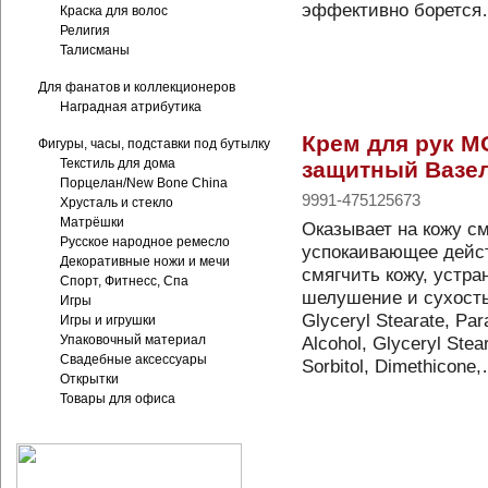
эффективно боретс
Краска для волос
Религия
Талисманы
Для фанатов и коллекционеров
Наградная атрибутика
Крем для рук 
Фигуры, часы, подставки под бутылку
Текстиль для дома
защитный Вазел
Порцелан/New Bone China
9991-475125673
Хрусталь и стекло
Матрёшки
Оказывает на кожу с
Русское народное ремесло
успокаивающее дейст
Декоративные ножи и мечи
смягчить кожу, устра
Спорт, Фитнесс, Спа
шелушение и сухость 
Игры
Glyceryl Stearate, Par
Игры и игрушки
Alcohol, Glyceryl Stea
Упаковочный материал
Свадебные аксессуары
Sorbitol, Dimethicone
Открытки
Товары для офиса