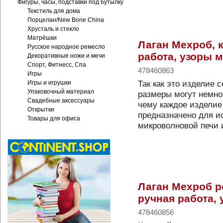
Фигуры, часы, подставки под бутылку
Текстиль для дома
Порцелан/New Bone China
Хрусталь и стекло
Матрёшки
Лаган Мехроб, 
Русское народное ремесло
работа, узоры м
Декоративные ножи и мечи
Спорт, Фитнесс, Спа
478460863
Игры
Так как это изделие 
Игры и игрушки
Упаковочный материал
размеры могут немно
Свадебные аксессуары
чему каждое изделие
Открытки
предназначено для и
Товары для офиса
микроволновой печи 
Лаган Мехроб р
ручная работа, 
478460856