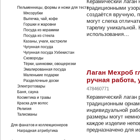
Керамический лаган н
традиционными узор
Пельменницы, формы и ножи для теста
Мясорубки
создаётся вручную, 
Выпечка, чай, кофе
могут слегка отличат
Горшки и жаровни
тарелку уникальной.
Посуда из керамики
использования…
Посуда из стекла
Казаны, учаги, кастрюли
Чугунная посуда
Чугунная посуда Узбекистан
Сковороды
Тёрки, шинковки, овощерезки
Эмалированная посуда
Лаган Мехроб г
Маленькие подарки
ручная работа, 
Разделочные доски
Электротовары
478460771
Баня, сауна
Керамический лаган 
Косметика и травы
традиционным орнам
Краска для волос
Религия
индивидуальной рабо
Талисманы
размеры могут немног
каждое изделие непо
Для фанатов и коллекционеров
предназначено для 
Наградная атрибутика