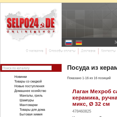
З
О магазине
Способы оплаты
Доставка
Контакты
Посуда из кера
Поиск по каталогу
Новинки
Показано 1-16 из 16 позиций
Товары со скидкой
Новые поступления
Лаган Мехроб с
Домашнее хозяйство
Мангалы, гриль
керамика, ручна
Шампуры
микс, Ø 32 см
Мантоварки
Товары для дома
478460825
Бытовая химия