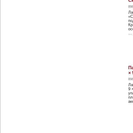
См
89
Ла
«С
по
Кр
ос
…
П
× 
89
Ла
9 
уп
пл
ак