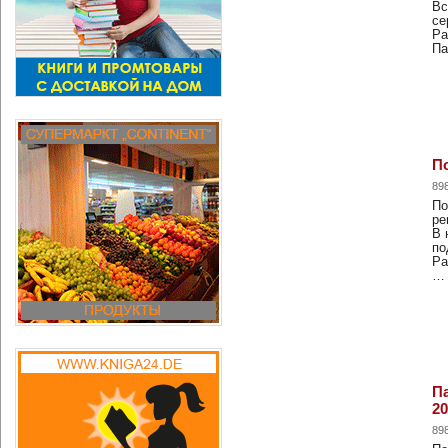
Вс
се
Ра
Па
По
89
По
ре
В 
по
Ра
…
Па
20
89