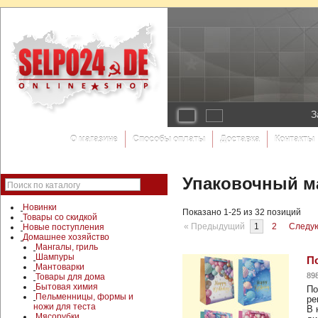
З
О магазине
Способы оплаты
Доставка
Контакты
Упаковочный м
Поиск по каталогу
Новинки
Показано 1-25 из 32 позиций
Товары со скидкой
« Предыдущий
1
2
Следу
Новые поступления
Домашнее хозяйство
Мангалы, гриль
Шампуры
По
Мантоварки
89
Товары для дома
Бытовая химия
По
Пельменницы, формы и
ре
ножи для теста
В 
Мясорубки