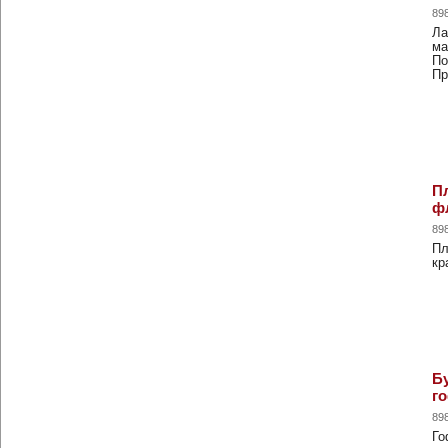
89
Ла
ма
По
Пр
Пл
ф
89
Пл
кр
Б
г
89
Го