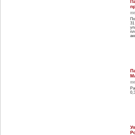
П
пр
89
По
31
уп
пл
ак
П
Ма
89
Ра
0,
У
Ро