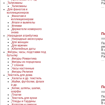
Талисманы
Ра
Талисманы
…
Для фанатов и
коллекционеров
Фанатам и
коллекционерам
Флаги и вымпелы
Фляжки
Держатели номерного
знака
По
Наградная атрибутика
Наградные аксессуары
89
Для женщин
По
Для мужчин
ре
Юбилейные даты
В 
Фигуры, часы, подставки под
по
бутылку
Ра
Фигуры Романтика
…
Фигуры из порцелана
7 слонов
Часы настенные
Фигуры Религия
Текстиль для дома
Халаты и др. текстиль
Майки, футболки, флаги
и др.
По
Кепки, шляпы, шапки,
шарфы
89
Платки
По
Текстиль для кухни
ре
Пледы и Гардины
В 
Колготки и гамаши