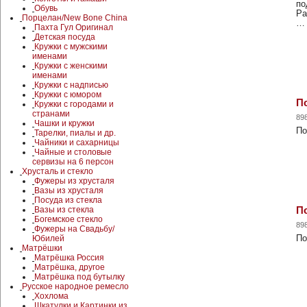
по
Обувь
Ра
Порцелан/New Bone China
…
Пахта Гул Оригинал
Детская посуда
Кружки с мужскими
именами
Кружки с женскими
именами
Кружки с надписью
Кружки с юмором
П
Кружки с городами и
странами
89
Чашки и кружки
По
Тарелки, пиалы и др.
Чайники и сахарницы
Чайные и столовые
сервизы на 6 персон
Хрусталь и стекло
Фужеры из хрусталя
Вазы из хрусталя
Посуда из стекла
П
Вазы из стекла
Богемское стекло
89
Фужеры на Свадьбу/
По
Юбилей
Матрёшки
Матрёшка Россия
Матрёшка, другое
Матрёшка под бутылку
Русское народное ремесло
Хохлома
Шкатулки и Картинки из