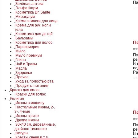
Па
Зелёная аптека
…
Эльфа Фарм
Косметика Dr. Sante
Миракулум
Крема и маски для лица
Крема для рук, ног и
тела
Косметика для детей
Бальзамы
По
Косметика для волос
Парфюмерия
89
Мыло
По
Мыло премиум
ре
Глина
В 
Чай и Травы
по
Масла
Ра
Здоровье
…
Прочее
Уход за полостью рта
Продукты питания
Краска для волос
Краски для волос
Религия
Иконы в машину
Настольные иконы, 2-,
3-, 4-ные
По
Иконы в ризе
89
Другие иконы
30x40 см, деревянные,
По
двойное тиснение
ре
Фигуры
В 
Кресты,свечи и т.д.
по