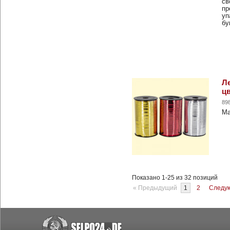
св
пр
уп
бу
Ле
ц
89
Ма
Показано 1-25 из 32 позиций
« Предыдущий
1
2
Следу