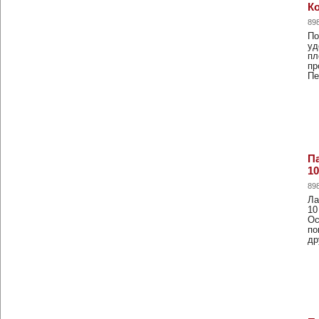
К
89
По
уд
пл
пр
П
Па
10
89
Ла
10
Ос
по
др