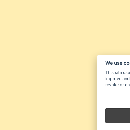
We use co
This site us
improve and 
revoke or ch