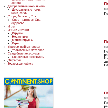
дерева
П
Декоративные ножи и мечи
89
Декоративные ножи,
мечи, сабли
По
Спорт, Фитнесс, Спа
Спорт, Фитнесс, Спа,
Здоровье
Игры
Игры и игрушки
Игрушки
Неваляшки
Мягкие игрушки
По
Игры
Упаковочный материал
89
Упаковочный материал
По
Свадебные аксессуары
ре
Свадебные аксессуары
В 
Открытки
ди
Товары для офиса
Ра
По
89
По
ре