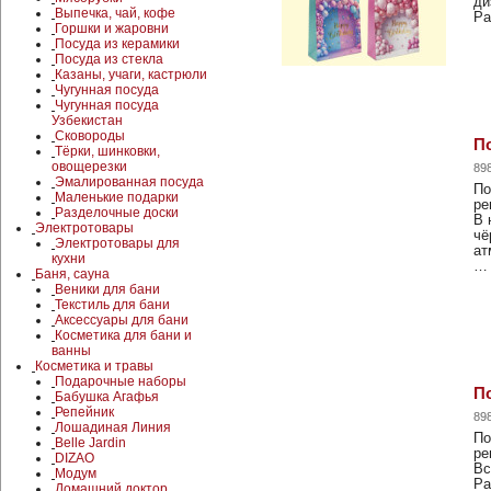
ди
Выпечка, чай, кофе
Ра
Горшки и жаровни
Посуда из керамики
Посуда из стекла
Казаны, учаги, кастрюли
Чугунная посуда
Чугунная посуда
Узбекистан
Сковороды
По
Тёрки, шинковки,
овощерезки
89
Эмалированная посуда
По
Маленькие подарки
ре
Разделочные доски
В 
Электротовары
чё
Электротовары для
ат
кухни
…
Баня, сауна
Веники для бани
Текстиль для бани
Аксессуары для бани
Косметика для бани и
ванны
Косметика и травы
Подарочные наборы
По
Бабушка Агафья
Репейник
89
Лошадиная Линия
По
Belle Jardin
ре
DIZAO
Вс
Модум
Ра
Домашний доктор