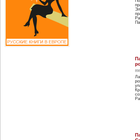
По
пр
Эл
пр
Ра
Па
П
ро
89
Ла
ро
уп
Кр
со
Р
П