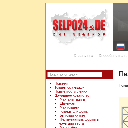
О магазине
Способы оплаты
Пе
Поиск по каталогу
Новинки
Показ
Товары со скидкой
Новые поступления
Домашнее хозяйство
Мангалы, гриль
Шампуры
Мантоварки
Товары для дома
Бытовая химия
Пельменницы, формы и
ножи для теста
Мясорубки