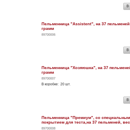
В
Пельменница "Assistent", на 37 пельменей,
грамм
89700006
В
Пельменница "Хозяюшка", на 37 пельменей
грамм
89700007
В коробке: 20 шт.
В
Пельменница "Премиум", со специальным
покрытием для теста,на 37 пельменей, вес
89700008