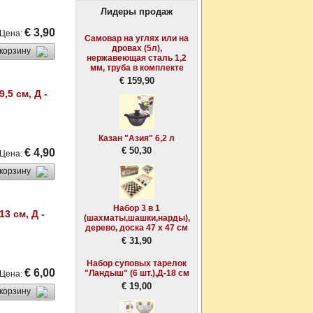
Лидеры продаж
€ 3,90
Цена
:
Самовар на углях или на
дровах (5л),
 корзину
нержавеющая сталь 1,2
мм, труба в комплекте
€ 159,90
,5 см, Д -
Казан "Азия" 6,2 л
€ 50,30
€ 4,90
Цена
:
 корзину
Набор 3 в 1
3 см, Д -
(шахматы,шашки,нарды),
дерево, доска 47 х 47 см
€ 31,90
Набор суповых тарелок
€ 6,00
"Ландыш" (6 шт.),Д-18 см
Цена
:
€ 19,00
 корзину