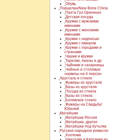
Обувь
Порцелан/New Bone China
Пахта Гул Оригинал
Детская посуда
Кружки с мужскими
именами
Кружки с женскими
именами
Кружки с надписью
Кружки с юмором
Кружки с городами и
странами
Чашки и кружки
Тарелки, пиалы и др.
Чайники и сахарницы
Чайные и столовые
сервизы на 6 персон
Хрусталь и стекло
Фужеры из хрусталя
Вазы из хрусталя
Посуда из стекла
Вазы из стекла
Богемское стекло
Фужеры на Свадьбу/
Юбилей
Матрёшки
Матрёшка Россия
Матрёшка, другое
Матрёшка под бутылку
Русское народное ремесло
Хохлома
Шкатулки и Картинки из