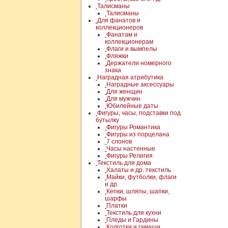
Талисманы
Талисманы
Для фанатов и
коллекционеров
Фанатам и
коллекционерам
Флаги и вымпелы
Фляжки
Держатели номерного
знака
Наградная атрибутика
Наградные аксессуары
Для женщин
Для мужчин
Юбилейные даты
Фигуры, часы, подставки под
бутылку
Фигуры Романтика
Фигуры из порцелана
7 слонов
Часы настенные
Фигуры Религия
Текстиль для дома
Халаты и др. текстиль
Майки, футболки, флаги
и др.
Кепки, шляпы, шапки,
шарфы
Платки
Текстиль для кухни
Пледы и Гардины
Колготки и гамаши