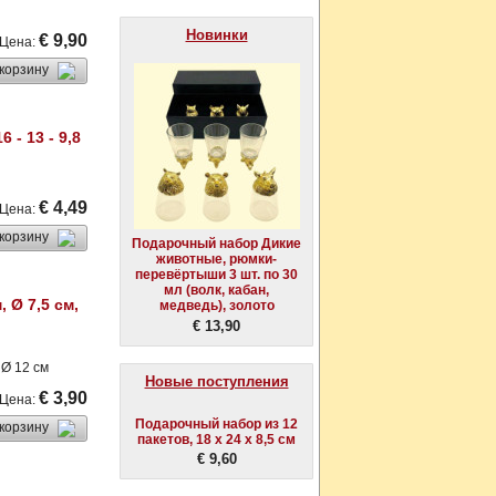
Новинки
€ 9,90
Цена
:
 корзину
 - 13 - 9,8
€ 4,49
Цена
:
 корзину
Подарочный набор Дикие
животные, рюмки-
перевёртыши 3 шт. по 30
мл (волк, кабан,
 Ø 7,5 см,
медведь), золото
€ 13,90
 Ø 12 см
Новые поступления
€ 3,90
Цена
:
Подарочный набор из 12
 корзину
пакетов, 18 x 24 x 8,5 см
€ 9,60