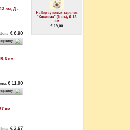
3 см, Д -
Набор суповых тарелок
"Хохлома" (6 шт.), Д-18
см
€ 19,00
€ 6,90
Цена
:
 корзину
 В-6 см,
€ 11,90
ена
:
 корзину
27 см
€ 2,67
Цена
: