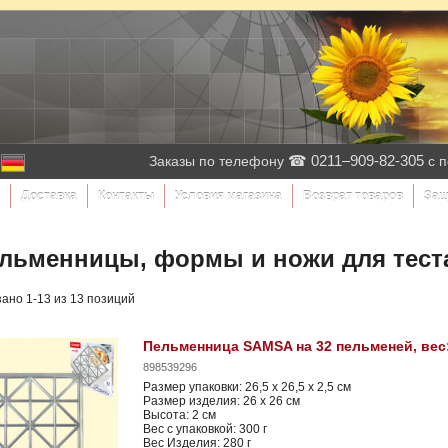
☎ 0211–909-82-305
Заказы по телефону
с п
Доставка
Контакты
Условия магазина
Возврат товаров
Защ
льменницы, формы и ножи для тест
ано 1-13 из 13 позиций
Пельменница SAMSA на 32 пельменей, вес:
898539296
Размер упаковки: 26,5 x 26,5 x 2,5 см
Размер изделия: 26 х 26 см
Высота: 2 см
Вес с упаковкой: 300 г
Вес Изделия: 280 г