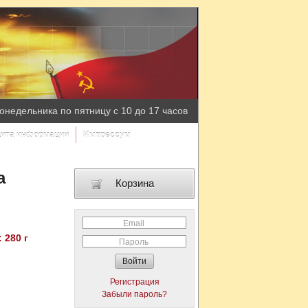
онедельника по пятницу с 10 до 17 часов
ита информации
Импрессум
а
Корзина
Email
 280 г
Пароль
Регистрация
Забыли пароль?