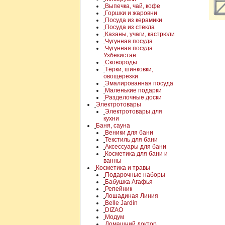
Выпечка, чай, кофе
Горшки и жаровни
Посуда из керамики
Посуда из стекла
Казаны, учаги, кастрюли
Чугунная посуда
Чугунная посуда
Узбекистан
Сковороды
Тёрки, шинковки,
овощерезки
Эмалированная посуда
Маленькие подарки
Разделочные доски
Электротовары
Электротовары для
кухни
Баня, сауна
Веники для бани
Текстиль для бани
Аксессуары для бани
Косметика для бани и
ванны
Косметика и травы
Подарочные наборы
Бабушка Агафья
Репейник
Лошадиная Линия
Belle Jardin
DIZAO
Модум
Домашний доктор