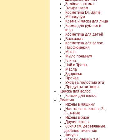
Зелёная аптека
Эльфа Фарм
Косметика Dr. Sante
Миракулум
Крема и маски для лица
Крема для рук, ног и
тела
Косметика для детей
Бальзамы
Косметика для волос
Парфюмерия
Мыло
Мыло премиум
Глина
Чай и Травы
Масла
Здоровье
Прочее
Уход за полостью рта
Продукты питания
Краска для волос
Краски для волос
Религия
Иконы в машину
Настольные иконы, 2-,
3-, 4-ные
Иконы в ризе
Другие иконы
30x40 см, деревянные,
двойное тиснение
Фигуры
Кресты,свечи и т.д.