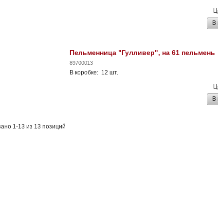
Ц
В
Пельменница "Гулливер", на 61 пельмень
89700013
В коробке: 12 шт.
Ц
В
ано 1-13 из 13 позиций