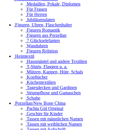
Medaillen, Pokale, Diplomen
Für Frauen
Für Herren
Jubiläumsdaten
Figuren, Uhren, Flaschenhalter
Figuren Romantik
Figuren aus Porzellan
7 Glückselefanten
Wanduhren
Figuren Religion
Heimtextil
Hausmäntel und andere Textilien
T-Shirts, Flaggen u. a.
Mützen, Kappen, Hüte, Schals
Kopftücher
Küchentextilien
Tagesdecken und Gardinen
Strumpfhose und Gamaschen
Schuhe
Porzellan/New Bone China
Pachta Gül Original
Geschirr für Kinder
Tassen mit männlichen Namen
Tassen mit weiblichen Namen
Tassen mit Aufschrift