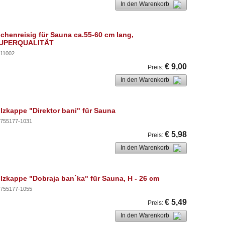
In den Warenkorb
ichenreisig für Sauna ca.55-60 cm lang,
UPERQUALITÄT
11002
€ 9,00
Preis
:
In den Warenkorb
ilzkappe "Direktor bani" für Sauna
755177-1031
€ 5,98
Preis
:
In den Warenkorb
ilzkappe "Dobraja ban`ka" für Sauna, H - 26 cm
755177-1055
€ 5,49
Preis
:
In den Warenkorb