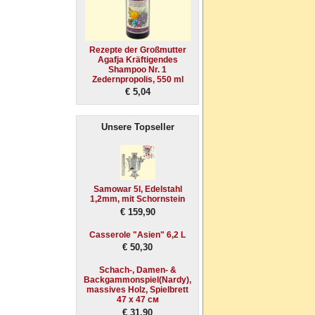
Rezepte der Großmutter
Agafja Kräftigendes
Shampoo Nr. 1
Zedernpropolis, 550 ml
€ 5,04
Unsere Topseller
Samowar 5l, Edelstahl
1,2mm, mit Schornstein
€ 159,90
Casserole "Asien" 6,2 L
€ 50,30
Schach-, Damen- &
Backgammonspiel(Nardy),
massives Holz, Spielbrett
47 х 47 см
€ 31,90