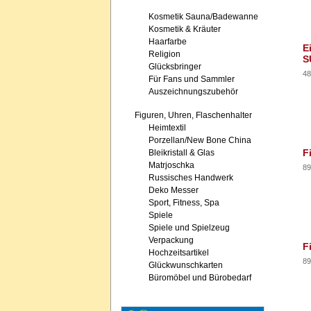
Kosmetik Sauna/Badewanne
Kosmetik & Kräuter
Haarfarbe
E
Religion
S
Glücksbringer
48
Für Fans und Sammler
Auszeichnungszubehör
Figuren, Uhren, Flaschenhalter
Heimtextil
Porzellan/New Bone China
F
Bleikristall & Glas
Matrjoschka
89
Russisches Handwerk
Deko Messer
Sport, Fitness, Spa
Spiele
Spiele und Spielzeug
Verpackung
F
Hochzeitsartikel
89
Glückwunschkarten
Büromöbel und Bürobedarf