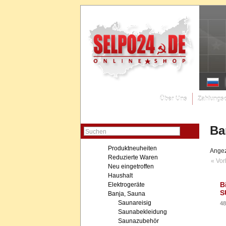
Über Uns
Zahlungs
Ba
Suchen
Produktneuheiten
Angez
Reduzierte Waren
« Vor
Neu eingetroffen
Haushalt
B
Elektrogeräte
S
Banja, Sauna
Saunareisig
48
Saunabekleidung
Saunazubehör