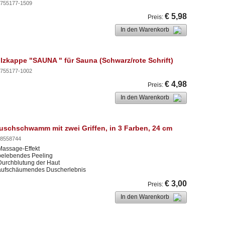
755177-1509
€ 5,98
Preis
:
In den Warenkorb
ilzkappe "SAUNA " für Sauna (Schwarz/rote Schrift)
755177-1002
€ 4,98
Preis
:
In den Warenkorb
uschschwamm mit zwei Griffen, in 3 Farben, 24 cm
8558744
Massage-Effekt
belebendes Peeling
Durchblutung der Haut
 aufschäumendes Duscherlebnis
€ 3,00
Preis
:
In den Warenkorb