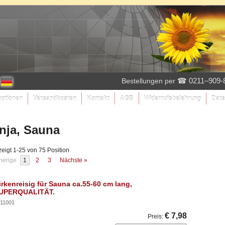
☎ 0211–909-
Bestellungen per
optionen
Versandkosten
Kontakt
AGB
Widerrufsbelehrung
Date
nja, Sauna
eigt 1-25 von 75 Position
herige
1
2
3
Nächste »
irkenreisig für Sauna ca.55-60 cm lang,
UPERQUALITÄT.
11001
€ 7,98
Preis
: