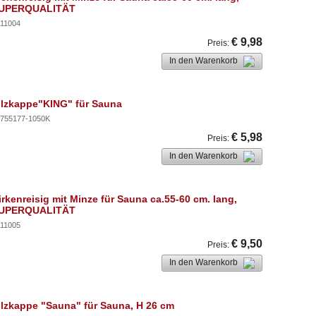
UPERQUALITÄT
11004
€ 9,98
Preis
:
In den Warenkorb
ilzkappe"KING" für Sauna
755177-1050K
€ 5,98
Preis
:
In den Warenkorb
irkenreisig mit Minze für Sauna ca.55-60 cm. lang,
UPERQUALITÄT
11005
€ 9,50
Preis
:
In den Warenkorb
ilzkappe "Sauna" für Sauna, H 26 cm