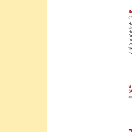
S
07
Ha
tä
Ha
D
Re
Pr
fl
F
B
S
48
E