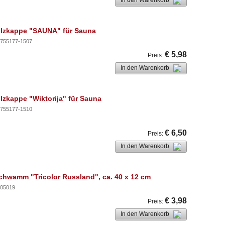
In den Warenkorb
ilzkappe "SAUNA" für Sauna
755177-1507
€ 5,98
Preis
:
In den Warenkorb
ilzkappe "Wiktorija" für Sauna
755177-1510
€ 6,50
Preis
:
In den Warenkorb
chwamm "Tricolor Russland", ca. 40 x 12 cm
05019
€ 3,98
Preis
:
In den Warenkorb