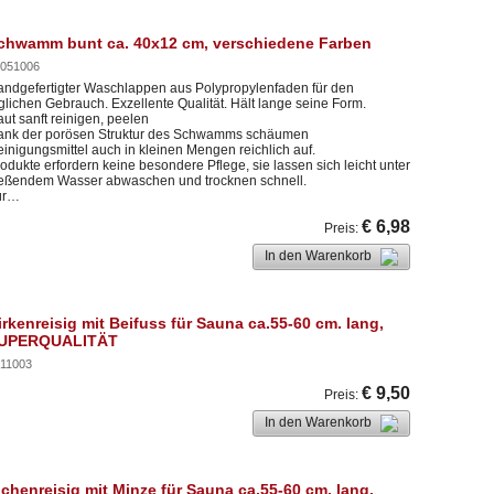
chwamm bunt ca. 40x12 cm, verschiedene Farben
051006
ndgefertigter Waschlappen aus Polypropylenfaden für den
glichen Gebrauch. Exzellente Qualität. Hält lange seine Form.
ut sanft reinigen, peelen
ank der porösen Struktur des Schwamms schäumen
inigungsmittel auch in kleinen Mengen reichlich auf.
odukte erfordern keine besondere Pflege, sie lassen sich leicht unter
ießendem Wasser abwaschen und trocknen schnell.
ür…
€ 6,98
Preis
:
In den Warenkorb
irkenreisig mit Beifuss für Sauna ca.55-60 cm. lang,
UPERQUALITÄT
11003
€ 9,50
Preis
:
In den Warenkorb
ichenreisig mit Minze für Sauna ca.55-60 cm. lang,