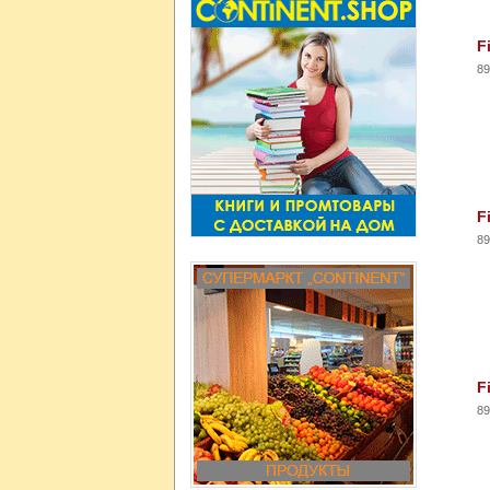
F
89
F
89
F
89