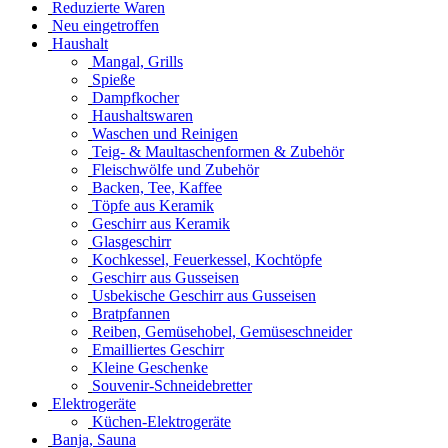
Reduzierte Waren
Neu eingetroffen
Haushalt
Mangal, Grills
Spieße
Dampfkocher
Haushaltswaren
Waschen und Reinigen
Teig- & Maultaschenformen & Zubehör
Fleischwölfe und Zubehör
Backen, Tee, Kaffee
Töpfe aus Keramik
Geschirr aus Keramik
Glasgeschirr
Kochkessel, Feuerkessel, Kochtöpfe
Geschirr aus Gusseisen
Usbekische Geschirr aus Gusseisen
Bratpfannen
Reiben, Gemüsehobel, Gemüseschneider
Emailliertes Geschirr
Kleine Geschenke
Souvenir-Schneidebretter
Elektrogeräte
Küchen-Elektrogeräte
Banja, Sauna