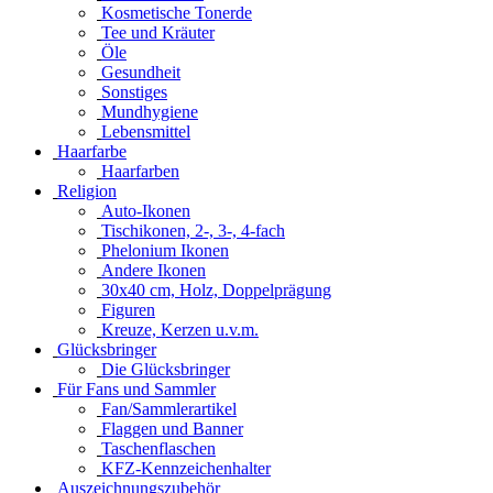
Kosmetische Tonerde
Tee und Kräuter
Öle
Gesundheit
Sonstiges
Mundhygiene
Lebensmittel
Haarfarbe
Haarfarben
Religion
Auto-Ikonen
Tischikonen, 2-, 3-, 4-fach
Phelonium Ikonen
Andere Ikonen
30x40 cm, Holz, Doppelprägung
Figuren
Kreuze, Kerzen u.v.m.
Glücksbringer
Die Glücksbringer
Für Fans und Sammler
Fan/Sammlerartikel
Flaggen und Banner
Taschenflaschen
KFZ-Kennzeichenhalter
Auszeichnungszubehör