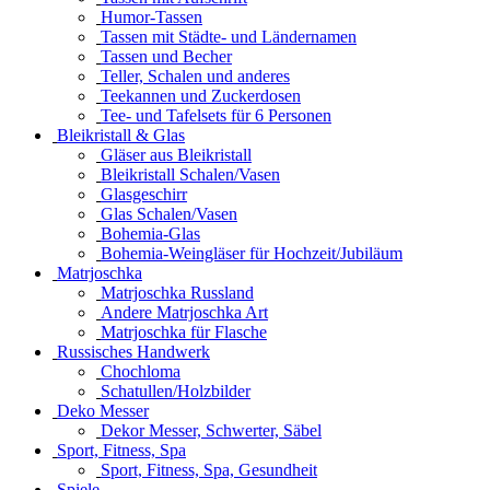
Humor-Tassen
Tassen mit Städte- und Ländernamen
Tassen und Becher
Teller, Schalen und anderes
Teekannen und Zuckerdosen
Tee- und Tafelsets für 6 Personen
Bleikristall & Glas
Gläser aus Bleikristall
Bleikristall Schalen/Vasen
Glasgeschirr
Glas Schalen/Vasen
Bohemia-Glas
Bohemia-Weingläser für Hochzeit/Jubiläum
Matrjoschka
Matrjoschka Russland
Andere Matrjoschka Art
Matrjoschka für Flasche
Russisches Handwerk
Chochloma
Schatullen/Holzbilder
Deko Messer
Dekor Messer, Schwerter, Säbel
Sport, Fitness, Spa
Sport, Fitness, Spa, Gesundheit
Spiele