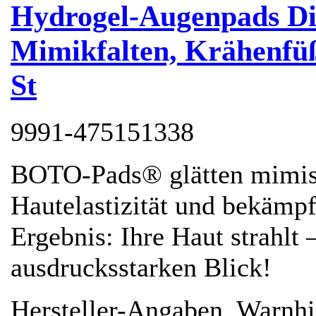
Hydrogel-Augenpads Di
Mimikfalten, Krähenfüß
St
9991-475151338
BOTO-Pads® glätten mimisc
Hautelastizität und bekämp
Ergebnis: Ihre Haut strahlt 
ausdrucksstarken Blick!
Hersteller-Angaben, Warnh