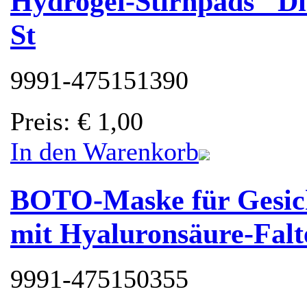
Hydrogel-Stirnpads "Di
St
9991-475151390
Preis
:
€ 1,00
In den Warenkorb
BOTO-Maske für Gesicht
mit Hyaluronsäure-Falte
9991-475150355