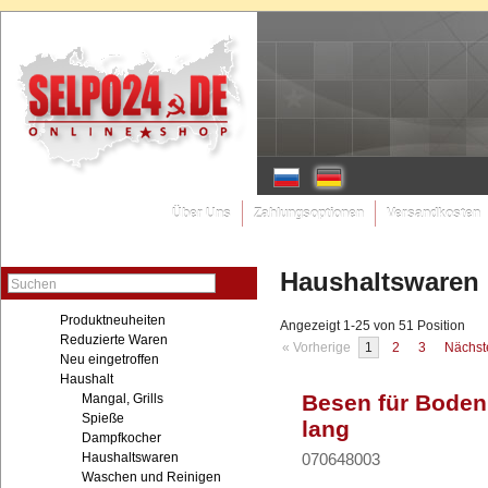
Über Uns
Zahlungsoptionen
Versandkosten
Haushaltswaren
Suchen
Produktneuheiten
Angezeigt 1-25 von 51 Position
Reduzierte Waren
« Vorherige
1
2
3
Nächst
Neu eingetroffen
Haushalt
Besen für Boden
Mangal, Grills
Spieße
lang
Dampfkocher
Haushaltswaren
070648003
Waschen und Reinigen