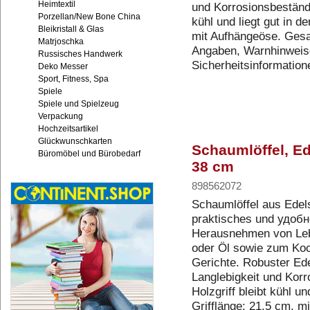
Heimtextil
und Korrosionsbeständig
Porzellan/New Bone China
kühl und liegt gut in d
Bleikristall & Glas
mit Aufhängeöse. Gesa
Matrjoschka
Angaben, Warnhinweis
Russisches Handwerk
Sicherheitsinformatio
Deko Messer
Sport, Fitness, Spa
Spiele
Spiele und Spielzeug
Verpackung
Hochzeitsartikel
Glückwunschkarten
Schaumlöffel, Ede
Büromöbel und Bürobedarf
38 cm
898562072
Schaumlöffel aus Edels
praktisches und удобн
Herausnehmen von Leb
oder Öl sowie zum Ko
Gerichte. Robuster Ede
Langlebigkeit und Korr
Holzgriff bleibt kühl un
Grifflänge: 21,5 cm, m