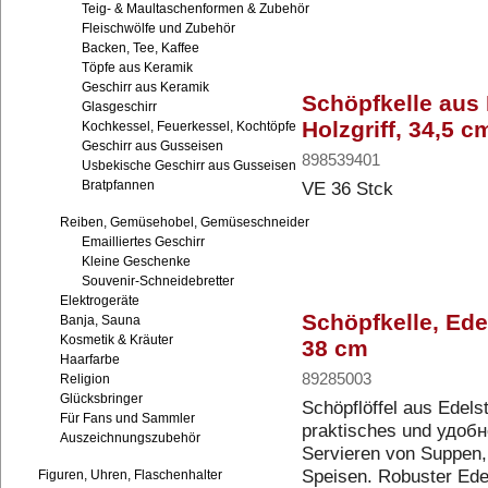
Teig- & Maultaschenformen & Zubehör
Fleischwölfe und Zubehör
Backen, Tee, Kaffee
Töpfe aus Keramik
Geschirr aus Keramik
Schöpfkelle aus 
Glasgeschirr
Holzgriff, 34,5 c
Kochkessel, Feuerkessel, Kochtöpfe
Geschirr aus Gusseisen
898539401
Usbekische Geschirr aus Gusseisen
VE 36 Stck
Bratpfannen
Reiben, Gemüsehobel, Gemüseschneider
Emailliertes Geschirr
Kleine Geschenke
Souvenir-Schneidebretter
Elektrogeräte
Schöpfkelle, Edel
Banja, Sauna
Kosmetik & Kräuter
38 cm
Haarfarbe
89285003
Religion
Glücksbringer
Schöpflöffel aus Edelst
Für Fans und Sammler
praktisches und удобн
Auszeichnungszubehör
Servieren von Suppen
Speisen. Robuster Edel
Figuren, Uhren, Flaschenhalter