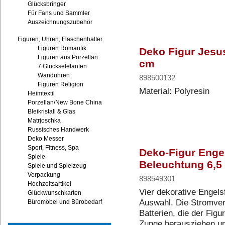
Glücksbringer
Für Fans und Sammler
Auszeichnungszubehör
Figuren, Uhren, Flaschenhalter
Figuren Romantik
Deko Figur Jesus
Figuren aus Porzellan
cm
7 Glückselefanten
Wanduhren
898500132
Figuren Religion
Material: Polyresin
Heimtextil
Porzellan/New Bone China
Bleikristall & Glas
Matrjoschka
Russisches Handwerk
Deko Messer
Sport, Fitness, Spa
Deko-Figur Engel
Spiele
Beleuchtung 6,5 
Spiele und Spielzeug
Verpackung
898549301
Hochzeitsartikel
Vier dekorative Engels
Glückwunschkarten
Auswahl. Die Stromvers
Büromöbel und Bürobedarf
Batterien, die der Figu
Zunge herausziehen un