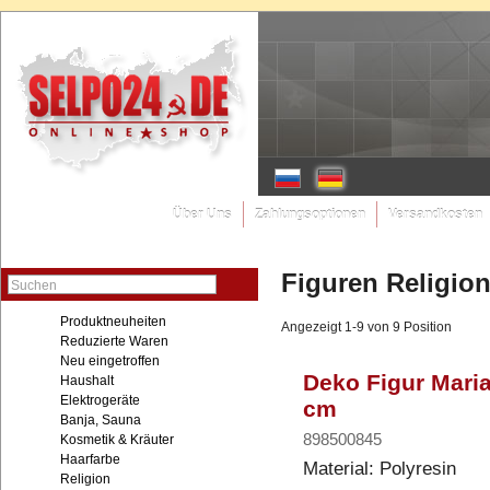
Über Uns
Zahlungsoptionen
Versandkosten
Figuren Religio
Suchen
Produktneuheiten
Angezeigt 1-9 von 9 Position
Reduzierte Waren
Neu eingetroffen
Deko Figur Maria
Haushalt
Elektrogeräte
cm
Banja, Sauna
898500845
Kosmetik & Kräuter
Haarfarbe
Material: Polyresin
Religion