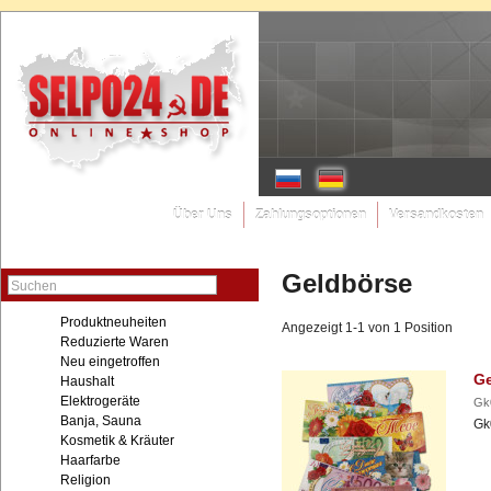
Über Uns
Zahlungsoptionen
Versandkosten
Geldbörse
Suchen
Produktneuheiten
Angezeigt 1-1 von 1 Position
Reduzierte Waren
Neu eingetroffen
Ge
Haushalt
Elektrogeräte
Gk
Banja, Sauna
Gk
Kosmetik & Kräuter
Haarfarbe
Religion