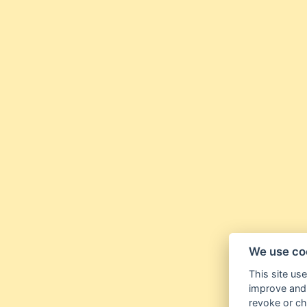
We use co
This site us
improve and 
revoke or ch