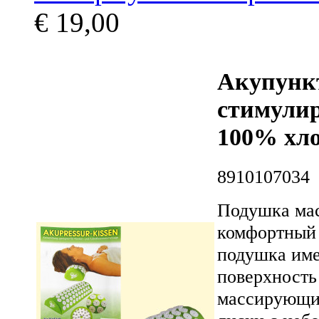
€ 19,00
Акупункт
стимулир
100% хл
8910107034
Подушка мас
комфортный 
подушка име
поверхность
массирующим