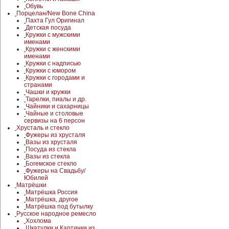
Обувь
Порцелан/New Bone China
Пахта Гул Оригинал
Детская посуда
Кружки с мужскими
именами
Кружки с женскими
именами
Кружки с надписью
Кружки с юмором
Кружки с городами и
странами
Чашки и кружки
Тарелки, пиалы и др.
Чайники и сахарницы
Чайные и столовые
сервизы на 6 персон
Хрусталь и стекло
Фужеры из хрусталя
Вазы из хрусталя
Посуда из стекла
Вазы из стекла
Богемское стекло
Фужеры на Свадьбу/
Юбилей
Матрёшки
Матрёшка Россия
Матрёшка, другое
Матрёшка под бутылку
Русское народное ремесло
Хохлома
Шкатулки и Картинки из