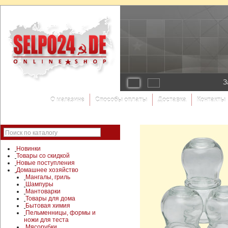
З
О магазине
Способы оплаты
Доставка
Контакты
Поиск по каталогу
Новинки
Товары со скидкой
Новые поступления
Домашнее хозяйство
Мангалы, гриль
Шампуры
Мантоварки
Товары для дома
Бытовая химия
Пельменницы, формы и
ножи для теста
Мясорубки