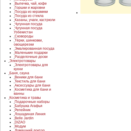
Выпечка, чай, кофе
Горшки и жаровни
Посуда из керамики
Посуда из стекла
Казаны, учаги, кастрюли
Чугунная посуда
Чугунная посуда
Узбекистан
Сковороды
Тёрки, шинковки,
овощерезки
Эмалированная посуда
Маленькие подарки
Разделочные доски
Электротовары
Электротовары для
кухни
Баня, сауна
Веники для бани
Текстиль для бани
Аксессуары для бани
Косметика для бани и
ванны
Косметика и травы
Подарочные наборы
Бабушка Агафья
Репейник
Лошадиная Линия
Belle Jardin
DIZAO
Модум
Домашний доктор