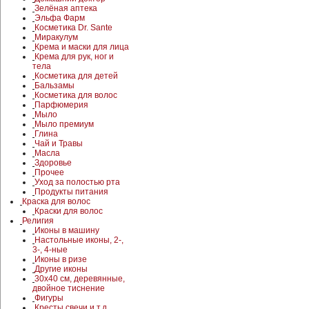
Зелёная аптека
Эльфа Фарм
Косметика Dr. Sante
Миракулум
Крема и маски для лица
Крема для рук, ног и
тела
Косметика для детей
Бальзамы
Косметика для волос
Парфюмерия
Мыло
Мыло премиум
Глина
Чай и Травы
Масла
Здоровье
Прочее
Уход за полостью рта
Продукты питания
Краска для волос
Краски для волос
Религия
Иконы в машину
Настольные иконы, 2-,
3-, 4-ные
Иконы в ризе
Другие иконы
30x40 см, деревянные,
двойное тиснение
Фигуры
Кресты,свечи и т.д.