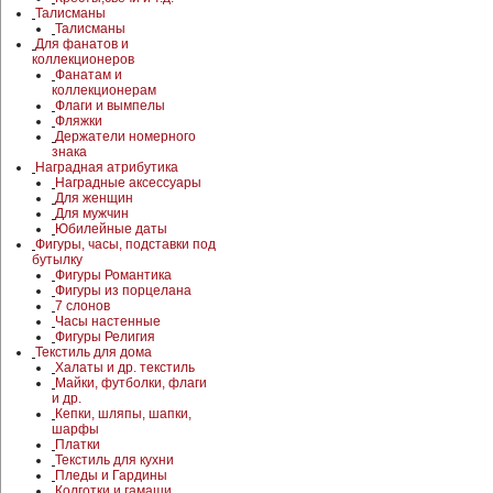
Талисманы
Талисманы
Для фанатов и
коллекционеров
Фанатам и
коллекционерам
Флаги и вымпелы
Фляжки
Держатели номерного
знака
Наградная атрибутика
Наградные аксессуары
Для женщин
Для мужчин
Юбилейные даты
Фигуры, часы, подставки под
бутылку
Фигуры Романтика
Фигуры из порцелана
7 слонов
Часы настенные
Фигуры Религия
Текстиль для дома
Халаты и др. текстиль
Майки, футболки, флаги
и др.
Кепки, шляпы, шапки,
шарфы
Платки
Текстиль для кухни
Пледы и Гардины
Колготки и гамаши