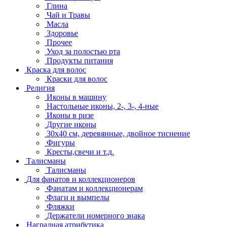
Глина
Чай и Травы
Масла
Здоровье
Прочее
Уход за полостью рта
Продукты питания
Краска для волос
Краски для волос
Религия
Иконы в машину
Настольные иконы, 2-, 3-, 4-ные
Иконы в ризе
Другие иконы
30x40 см, деревянные, двойное тиснение
Фигуры
Кресты,свечи и т.д.
Талисманы
Талисманы
Для фанатов и коллекционеров
Фанатам и коллекционерам
Флаги и вымпелы
Фляжки
Держатели номерного знака
Наградная атрибутика