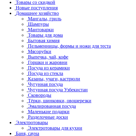
Товары со скидкой
Новые поступления
Домашнее хозяйство
Мангалы, гриль
Шампуры
Мантоварки
Товары для дома
Бытовая химия
Пельменницы, формы и ножи для теста
Мясорубки
Выпечка, чай, кофе
Горшки и жаровни
Посуда из керамики
Посуда из стекла
Казаны, учаги, кастрюли
Чугунная посуда
Чугунная посуда Узбекистан
Сковороды
Тёрки, шинковки, овощерезки
Эмалированная посуда
Маленькие подарки
Разделочные доски
Электротовары
Электротовары для кухни
Баня, сауна