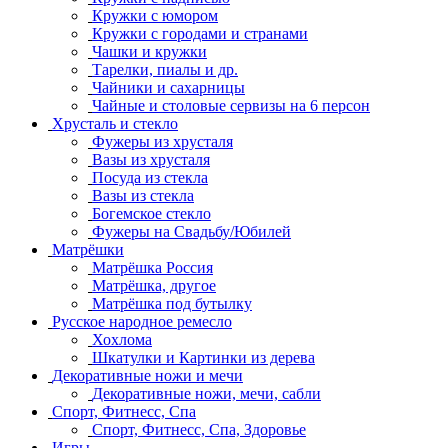
Кружки с юмором
Кружки с городами и странами
Чашки и кружки
Тарелки, пиалы и др.
Чайники и сахарницы
Чайные и столовые сервизы на 6 персон
Хрусталь и стекло
Фужеры из хрусталя
Вазы из хрусталя
Посуда из стекла
Вазы из стекла
Богемское стекло
Фужеры на Свадьбу/Юбилей
Матрёшки
Матрёшка Россия
Матрёшка, другое
Матрёшка под бутылку
Русское народное ремесло
Хохлома
Шкатулки и Картинки из дерева
Декоративные ножи и мечи
Декоративные ножи, мечи, сабли
Спорт, Фитнесс, Спа
Спорт, Фитнесс, Спа, Здоровье
Игры