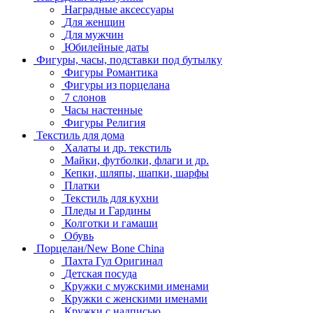
Наградные аксессуары
Для женщин
Для мужчин
Юбилейные даты
Фигуры, часы, подставки под бутылку
Фигуры Романтика
Фигуры из порцелана
7 слонов
Часы настенные
Фигуры Религия
Текстиль для дома
Халаты и др. текстиль
Майки, футболки, флаги и др.
Кепки, шляпы, шапки, шарфы
Платки
Текстиль для кухни
Пледы и Гардины
Колготки и гамаши
Обувь
Порцелан/New Bone China
Пахта Гул Оригинал
Детская посуда
Кружки с мужскими именами
Кружки с женскими именами
Кружки с надписью