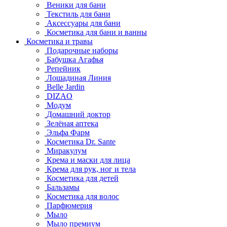
Веники для бани
Текстиль для бани
Аксессуары для бани
Косметика для бани и ванны
Косметика и травы
Подарочные наборы
Бабушка Агафья
Репейник
Лошадиная Линия
Belle Jardin
DIZAO
Модум
Домашний доктор
Зелёная аптека
Эльфа Фарм
Косметика Dr. Sante
Миракулум
Крема и маски для лица
Крема для рук, ног и тела
Косметика для детей
Бальзамы
Косметика для волос
Парфюмерия
Мыло
Мыло премиум