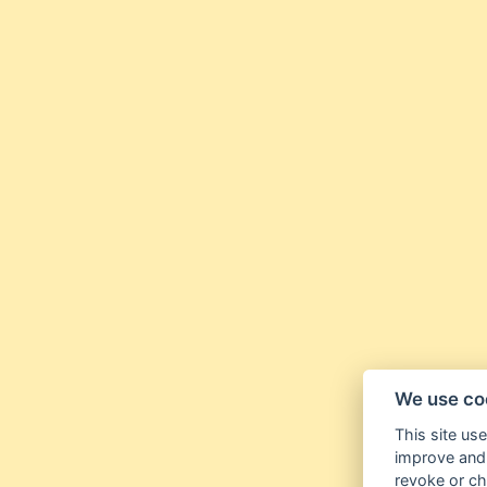
We use co
This site us
improve and 
revoke or ch