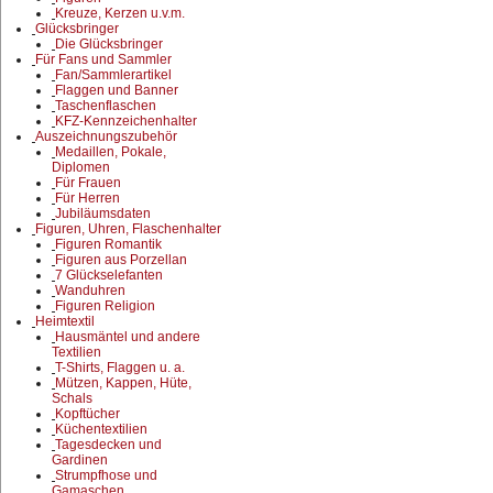
Kreuze, Kerzen u.v.m.
Glücksbringer
Die Glücksbringer
Für Fans und Sammler
Fan/Sammlerartikel
Flaggen und Banner
Taschenflaschen
KFZ-Kennzeichenhalter
Auszeichnungszubehör
Medaillen, Pokale,
Diplomen
Für Frauen
Für Herren
Jubiläumsdaten
Figuren, Uhren, Flaschenhalter
Figuren Romantik
Figuren aus Porzellan
7 Glückselefanten
Wanduhren
Figuren Religion
Heimtextil
Hausmäntel und andere
Textilien
T-Shirts, Flaggen u. a.
Mützen, Kappen, Hüte,
Schals
Kopftücher
Küchentextilien
Tagesdecken und
Gardinen
Strumpfhose und
Gamaschen