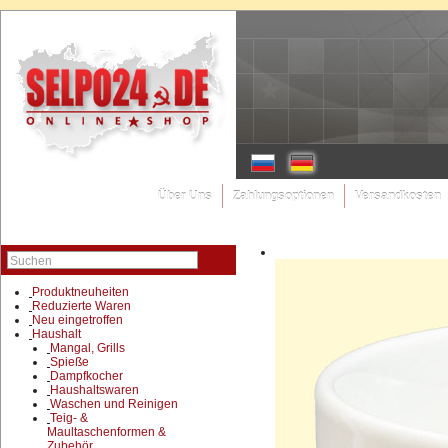
Über Uns
Zahlungsoptionen
Versandkosten
Suchen
Produktneuheiten
Reduzierte Waren
Neu eingetroffen
Haushalt
Mangal, Grills
Spieße
Dampfkocher
Haushaltswaren
Waschen und Reinigen
Teig- &
Maultaschenformen &
Zubehör