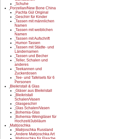
Schuhe
Porzellan/New Bone China
Pachta Gül Original
Geschirr für Kinder
Tassen mit männlichen
Namen
Tassen mit weiblichen
Namen
Tassen mit Aufschrift
Humor-Tassen
Tassen mit Städte- und
Ländernamen
Tassen und Becher
Teller, Schalen und
anderes
Teekannen und
Zuckerdosen
Tee- und Tafelsets für 6
Personen
Bleikristall & Glas
Gläser aus Bleikristall
Bleikristall
Schalen/Vasen
Glasgeschirr
Glas Schalen/Vasen
Bohemia-Glas
Bohemia-Weingläser für
Hochzeit/Jubiläum
Matrjoschka
Matrjoschka Russland
Andere Matrjoschka Art
Matrjoschka für Flasche