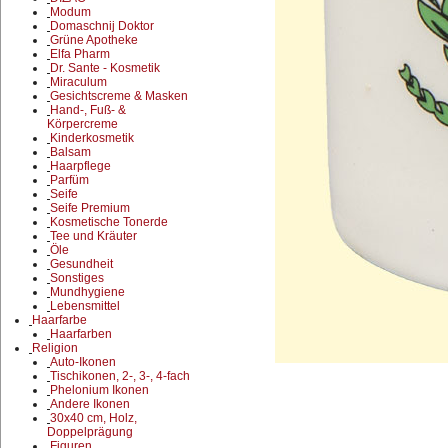
Modum
Domaschnij Doktor
Grüne Apotheke
Elfa Pharm
Dr. Sante - Kosmetik
Miraculum
Gesichtscreme & Masken
Hand-, Fuß- &
Körpercreme
Kinderkosmetik
Balsam
Haarpflege
Parfüm
Seife
Seife Premium
Kosmetische Tonerde
Tee und Kräuter
Öle
Gesundheit
Sonstiges
Mundhygiene
Lebensmittel
Haarfarbe
Haarfarben
Religion
Auto-Ikonen
Tischikonen, 2-, 3-, 4-fach
Phelonium Ikonen
Andere Ikonen
30x40 cm, Holz,
Doppelprägung
Figuren