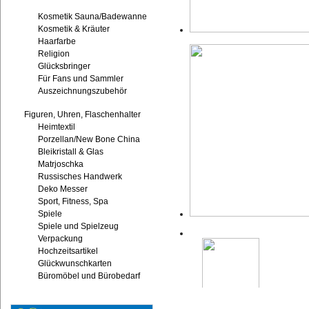
Kosmetik Sauna/Badewanne
Kosmetik & Kräuter
Haarfarbe
Religion
Glücksbringer
Für Fans und Sammler
Auszeichnungszubehör
Figuren, Uhren, Flaschenhalter
Heimtextil
Porzellan/New Bone China
Bleikristall & Glas
Matrjoschka
Russisches Handwerk
Deko Messer
Sport, Fitness, Spa
Spiele
Spiele und Spielzeug
Verpackung
Hochzeitsartikel
Glückwunschkarten
Büromöbel und Bürobedarf