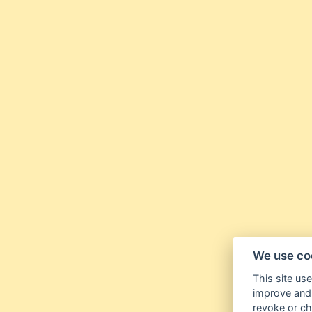
We use co
This site us
improve and 
revoke or ch