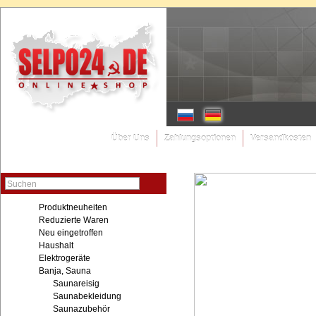
Über Uns
Zahlungsoptionen
Versandkosten
Suchen
Produktneuheiten
Reduzierte Waren
Neu eingetroffen
Haushalt
Elektrogeräte
Banja, Sauna
Saunareisig
Saunabekleidung
Saunazubehör